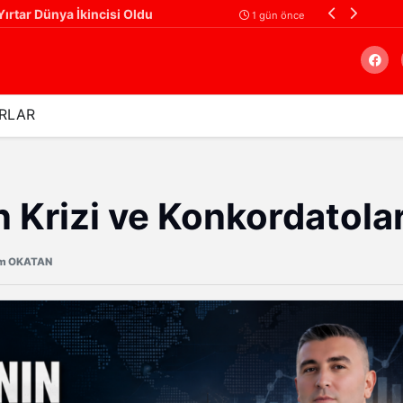
 Yırtar Dünya İkincisi Oldu
1 gün önce
RLAR
Arama
n Krizi ve Konkordatola
m OKATAN