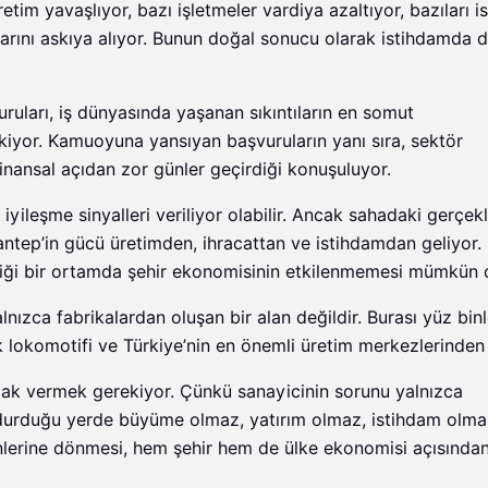
tim yavaşlıyor, bazı işletmeler vardiya azaltıyor, bazıları i
larını askıya alıyor. Bunun doğal sonucu olarak istihdamda 
ları, iş dünyasında yaşanan sıkıntıların en somut
ekiyor. Kamuoyuna yansıyan başvuruların yanı sıra, sektör
finansal açıdan zor günler geçirdiği konuşuluyor.
leşme sinyalleri veriliyor olabilir. Ancak sahadaki gerçekle
ntep’in gücü üretimden, ihracattan ve istihdamdan geliyor.
ediği bir ortamda şehir ekonomisinin etkilenmemesi mümkün d
ızca fabrikalardan oluşan bir alan değildir. Burası yüz bin
 lokomotifi ve Türkiye’nin en önemli üretim merkezlerinden b
ak vermek gerekiyor. Çünkü sanayicinin sorunu yalnızca
n durduğu yerde büyüme olmaz, yatırım olmaz, istihdam olma
nlerine dönmesi, hem şehir hem de ülke ekonomisi açısında