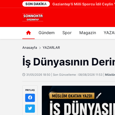
SON DAKIKA
Gaziantep'li Milli Sporcu İdil Ceylin
1 gün önce
Gündem
Spor
Magazin
YAZA
Anasayfa
YAZARLAR
İş Dünyasının Deri
31/05/2026 18:50 | Son Güncelleme : 08/08/2026 11:53 |
Müslü
PAYLAŞ