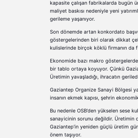
kapasite çalışan fabrikalarda bugün üre
maliyet baskısı nedeniyle yeni yatırım
gerileme yaşanıyor.
Son dönemde artan konkordato başvuru
göstergelerinden biri olarak dikkat ç
kulislerinde birçok köklü firmanın da 
Ekonomide bazı makro göstergelerde iyi
bir tablo ortaya koyuyor. Çünkü Gazia
Üretimin yavaşladığı, ihracatın geril
Gaziantep Organize Sanayi Bölgesi yaln
insanın ekmek kapısı, şehrin ekonomik
Bu nedenle OSB’den yükselen sese kul
sanayicinin sorunu değildir. Üretimi
Gaziantep’in yeniden güçlü üretim gü
önem taşıyor.