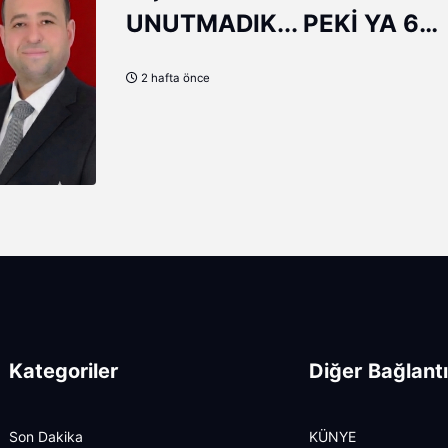
UNUTMADIK... PEKİ YA 6
ŞUBAT'TAN DERS ÇIKARDI
2 hafta önce
Kategoriler
Diğer Bağlantı
Son Dakika
KÜNYE