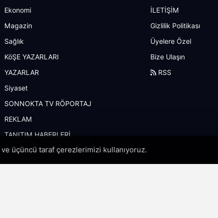
Ekonomi
İLETİŞİM
Magazin
Gizlilik Politikası
Sağlık
Üyelere Özel
KöŞE YAZARLARI
Bize Ulaşın
YAZARLAR
RSS
Siyaset
SONNOKTA TV RÖPORTAJ
REKLAM
TANITIM HABERLERİ
i ve üçüncü taraf çerezlerimizi kullanıyoruz.
SONNOKTA ÖZEL HABER
Copyright 2022© - Allright reserved.