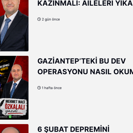
KAZINMALI: AİLELERİ YIK
SANAL TUZAK!
2 gün önce
GAZİANTEP’TEKİ BU DEV
OPERASYONU NASIL OKU
GEREK?
1 hafta önce
6 ŞUBAT DEPREMİNİ