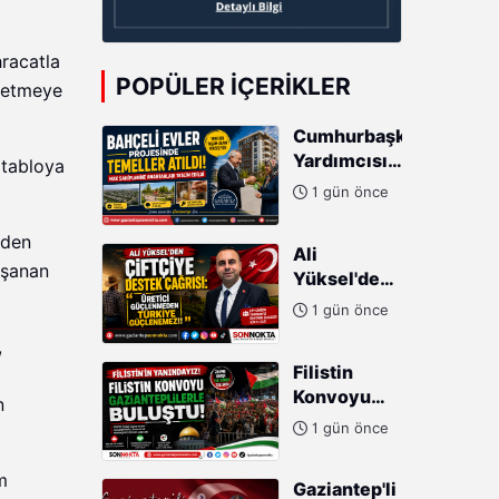
hracatla
POPÜLER İÇERIKLER
üretmeye
Cumhurbaşkanı
Yardımcısı
 tabloya
Cevdet
1 gün önce
Yılmaz:
"Modern
rden
Ali
Türkiye'nin
aşanan
Yüksel'den
İmarında
Çiftçiye
Cumhurbaşkanımızın
1 gün önce
Destek
Büyük
,
Çağrısı:
Gayretleri
Filistin
"Üretici
Var"
Konvoyu
Güçlenmeden
n
Gazianteplilerle
Türkiye
1 gün önce
buluştu!
Güçlenemez!"
m
Gaziantep'li