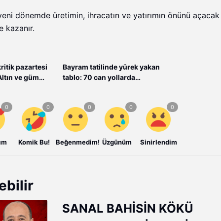
ni dönemde üretimin, ihracatın ve yatırımın önünü açacak
e kazanır.
ritik pazartesi
Bayram tatilinde yürek yakan
 Altın ve gümüş
tablo: 70 can yollarda
a önemli mesaj
kaybedildi
ım
Komik Bu!
Beğenmedim!
Üzgünüm
Sinirlendim
ebilir
SANAL BAHİSİN KÖKÜ