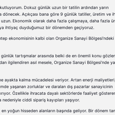
kutluyorum. Dokuz günlük uzun bir tatilin ardından yarın
a dönecek. Açıkçası bana göre 9 günlük tatiller, üretim ve i
a uzun. Ekonomik olarak daha fazla çalışmaya, daha fazla 
ya ihtiyaç duyduğumuz bir dönemden geçiyoruz.
tep ekonomisinin kalbi olan Organize Sanayi Bölgesi’ndeki
 günlük tartışmalar arasında belki de en önemli konu gözle
dan ilgilendiren asıl mesele, Organize Sanayi Bölgesi’nde y
 ayakta kalma mücadelesi veriyor. Artan enerji maliyetleri
şimde yaşanan zorluklar ve daralan dış pazarlar sanayicinin
ıyor. Özellikle ihracata dayalı sektörlerde faaliyet göstere
 nedeniyle ciddi sipariş kayıpları yaşıyor.
ları en yoğun hisseden alanların başında geliyor. Bir dönem ta