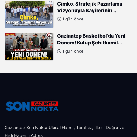
Çimko, Stratejik Pazarlama
Vizyonuyla Bayilerinin
Kurumsal Gelişimini
1 gün önce
Destekliyor
Gaziantep Basketbol’da Yeni
Dönem! Kulüp Şehitkamil
Belediyesi’ne Devredildi
1 gün önce
Gaziantep Son Nokta Ulusal Haber, Tarafsız, İlkeli, Doğru ve
Hızlı Haberin Adresi