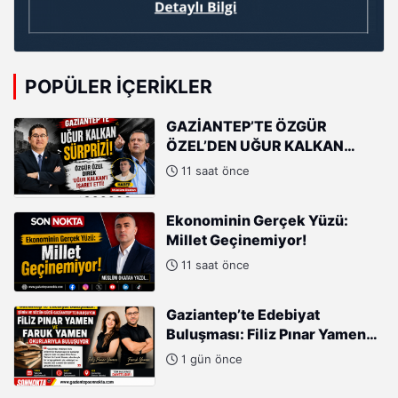
POPÜLER İÇERIKLER
GAZİANTEP’TE ÖZGÜR
ÖZEL’DEN UĞUR KALKAN
HAMLESİ!
11 saat önce
Ekonominin Gerçek Yüzü:
Millet Geçinemiyor!
11 saat önce
Gaziantep’te Edebiyat
Buluşması: Filiz Pınar Yamen
ve Faruk Yamen Okurlarıyla
1 gün önce
Buluşuyor