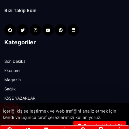
Bizi Takip Edin
Kategoriler
Son Dakika
Ekonomi
Magazin
Sağlık
KöŞE YAZARLARI
YAZARLAR
İçeriği kişiselleştirmek ve web trafiğini analiz etmek için
Siyaset
kendi ve üçüncü taraf çerezlerimizi kullanıyoruz.
Çerezleri Kabul Et
SONNOKTA TV RÖPORTAJ