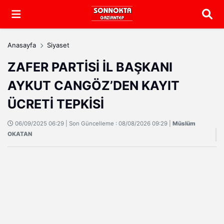
Arama
Anasayfa
Siyaset
ZAFER PARTİSİ İL BAŞKANI
AYKUT CANGÖZ’DEN KAYIT
ÜCRETİ TEPKİSİ
06/09/2025 06:29 | Son Güncelleme : 08/08/2026 09:29 |
Müslüm
OKATAN