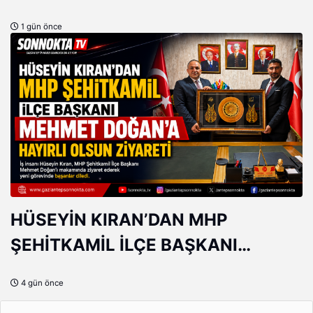
AÇAR'IN YERİNE ERHAN DENİZ
1 gün önce
GÜNGÖR
HÜSEYİN KIRAN’DAN MHP
ŞEHİTKAMİL İLÇE BAŞKANI
MEHMET DOĞAN’A HAYIRLI OLSUN
4 gün önce
ZİYARETİ