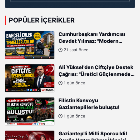
POPÜLER İÇERIKLER
Cumhurbaşkanı Yardımcısı
Cevdet Yılmaz: "Modern
Türkiye'nin İmarında
21 saat önce
Cumhurbaşkanımızın Büyük
Gayretleri Var"
Ali Yüksel'den Çiftçiye Destek
Çağrısı: "Üretici Güçlenmeden
Türkiye Güçlenemez!"
1 gün önce
Filistin Konvoyu
Gazianteplilerle buluştu!
1 gün önce
Gaziantep'li Milli Sporcu İdil