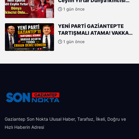
Ceylin Yırtar Dünya İkincisi
Oldu
1 gün önce
YENİ PARTİ GAZİANTEP'TE
TARTIŞMALI ATAMA! VAKKAS
AÇAR'IN YERİNE ERHAN DENİZ
1 gün önce
GÜNGÖR
Gaziantep Son Nokta Ulusal Haber, Tarafsız, İlkeli, Doğru ve
Hızlı Haberin Adresi