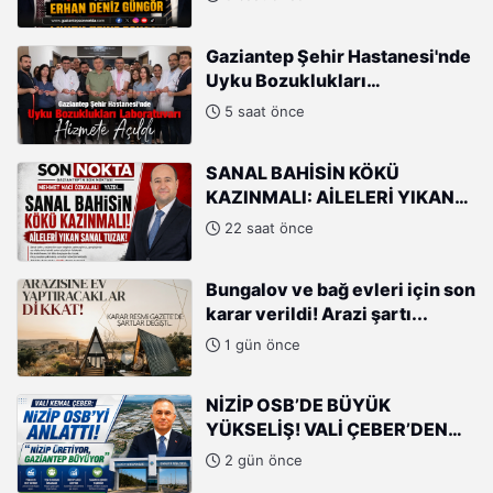
GÜNGÖR
Gaziantep Şehir Hastanesi'nde
Uyku Bozuklukları
Laboratuvarı Hizmete Açıldı
5 saat önce
SANAL BAHİSİN KÖKÜ
KAZINMALI: AİLELERİ YIKAN
SANAL TUZAK!
22 saat önce
Bungalov ve bağ evleri için son
karar verildi! Arazi şartı...
1 gün önce
NİZİP OSB’DE BÜYÜK
YÜKSELİŞ! VALİ ÇEBER’DEN
SANAYİCİLERE ÖVGÜ
2 gün önce