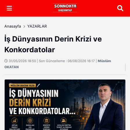
Arama
Anasayfa
YAZARLAR
İş Dünyasının Derin Krizi ve
Konkordatolar
31/05/2026 18:50 | Son Güncelleme : 06/08/2026 16:17 |
Müslüm
OKATAN