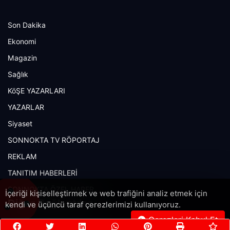
Son Dakika
Ekonomi
Magazin
Sağlık
KöŞE YAZARLARI
YAZARLAR
Siyaset
SONNOKTA TV RÖPORTAJ
REKLAM
TANITIM HABERLERİ
SONNOKTA ÖZEL HABER
İçeriği kişiselleştirmek ve web trafiğini analiz etmek için
Diğer Bağlantılar
kendi ve üçüncü taraf çerezlerimizi kullanıyoruz.
Çerezleri Kabul Et