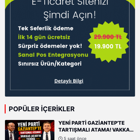
POPÜLER İÇERIKLER
YENİ PARTİ GAZİANTEP'TE
TARTIŞMALI ATAMA! VAKKAS
AÇAR'IN YERİNE ERHAN DENİZ
5 saat önce