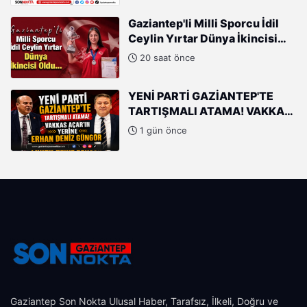
Gaziantep'li Milli Sporcu İdil
Ceylin Yırtar Dünya İkincisi
Oldu
20 saat önce
YENİ PARTİ GAZİANTEP'TE
TARTIŞMALI ATAMA! VAKKAS
AÇAR'IN YERİNE ERHAN DENİZ
1 gün önce
GÜNGÖR
Gaziantep Son Nokta Ulusal Haber, Tarafsız, İlkeli, Doğru ve