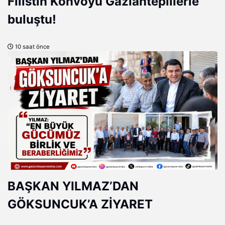
Filistin Konvoyu Gazianteplilerle
buluştu!
10 saat önce
BAŞKAN YILMAZ’DAN
GÖKSUNCUK’A ZİYARET