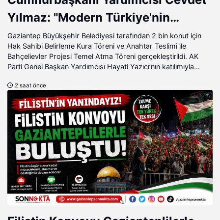
Yılmaz: "Modern Türkiye'nin
İmarında Cumhurbaşkanımızın
Gaziantep Büyükşehir Belediyesi tarafından 2 bin konut için
Hak Sahibi Belirleme Kura Töreni ve Anahtar Teslimi ile
Büyük Gayretleri Var"
Bahçelievler Projesi Temel Atma Töreni gerçekleştirildi. AK
Parti Genel Başkan Yardımcısı Hayati Yazıcı’nın katılımıyla
gerçekleştirilen program büyük coşkuya sahne olurken,
2 saat önce
Müstakilevler Projesiyle ilgili müjdeli haber kamuoyu ile
paylaşıldı.