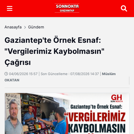
Arama
Anasayfa
Gündem
Gaziantep'te Örnek Esnaf:
"Vergilerimiz Kaybolmasın"
Çağrısı
04/06/2026 15:57 | Son Güncelleme : 07/08/2026 14:37 |
Müslüm
OKATAN