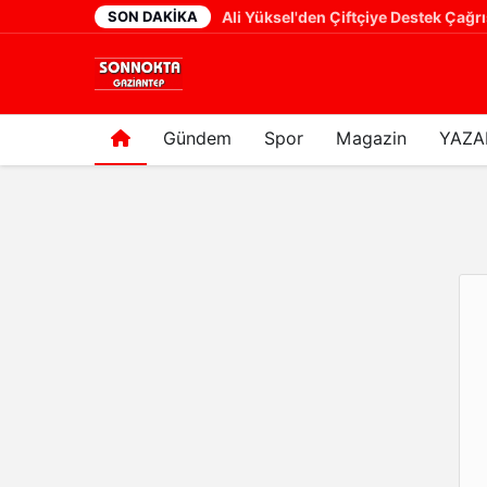
SON DAKIKA
Cumhurbaşkanı Yardımcısı Cevdet Yılmaz: "Modern Türkiye'nin İmarında Cumhurbaşkanımızın Büyük Gayretleri Var"
23 saat önce
Gündem
Spor
Magazin
YAZA