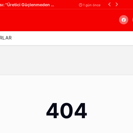
Ali Yüksel'den Çiftçiye Destek Çağrısı: "Üretici Güçlenmeden Türkiye Güçlenemez!"
Filistin Konvoyu
1 gün önce
RLAR
Arama
404