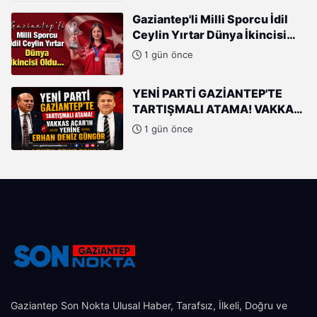
Gaziantep'li Milli Sporcu İdil
Ceylin Yırtar Dünya İkincisi
Oldu
1 gün önce
YENİ PARTİ GAZİANTEP'TE
TARTIŞMALI ATAMA! VAKKAS
AÇAR'IN YERİNE ERHAN DENİZ
1 gün önce
GÜNGÖR
Gaziantep Son Nokta Ulusal Haber, Tarafsız, İlkeli, Doğru ve