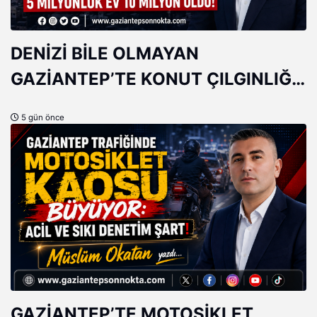
DENİZİ BİLE OLMAYAN
GAZİANTEP’TE KONUT ÇILGINLIĞI:
5 MİLYONLUK EV 10 MİLYON
5 gün önce
OLDU!
GAZİANTEP’TE MOTOSİKLET