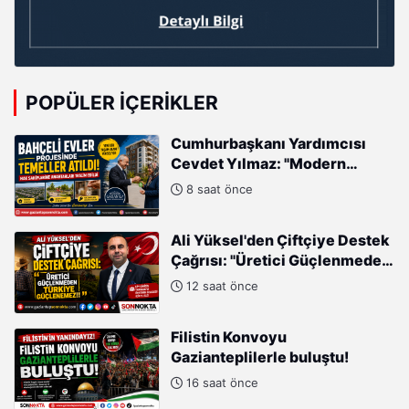
POPÜLER İÇERIKLER
Cumhurbaşkanı Yardımcısı
Cevdet Yılmaz: "Modern
Türkiye'nin İmarında
8 saat önce
Cumhurbaşkanımızın Büyük
Gayretleri Var"
Ali Yüksel'den Çiftçiye Destek
Çağrısı: "Üretici Güçlenmeden
Türkiye Güçlenemez!"
12 saat önce
Filistin Konvoyu
Gazianteplilerle buluştu!
16 saat önce