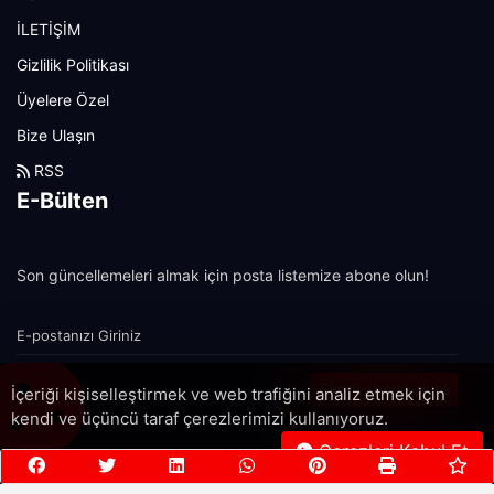
İLETİŞİM
Gizlilik Politikası
Üyelere Özel
Bize Ulaşın
RSS
E-Bülten
Son güncellemeleri almak için posta listemize abone olun!
Şimdi abone olun!
İçeriği kişiselleştirmek ve web trafiğini analiz etmek için
kendi ve üçüncü taraf çerezlerimizi kullanıyoruz.
Çerezleri Kabul Et
Copyright 2022© - Allright reserved.