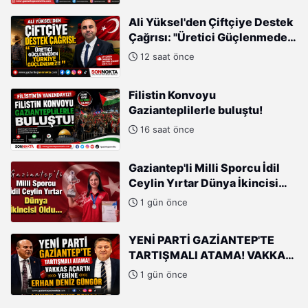
Gayretleri Var"
Ali Yüksel'den Çiftçiye Destek
Çağrısı: "Üretici Güçlenmeden
Türkiye Güçlenemez!"
12 saat önce
Filistin Konvoyu
Gazianteplilerle buluştu!
16 saat önce
Gaziantep'li Milli Sporcu İdil
Ceylin Yırtar Dünya İkincisi
Oldu
1 gün önce
YENİ PARTİ GAZİANTEP'TE
TARTIŞMALI ATAMA! VAKKAS
AÇAR'IN YERİNE ERHAN DENİZ
1 gün önce
GÜNGÖR