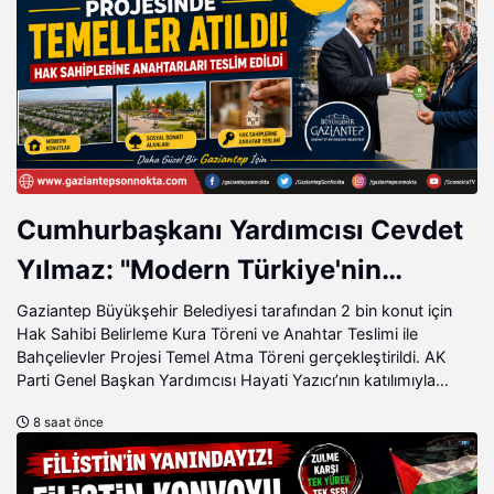
Cumhurbaşkanı Yardımcısı Cevdet
Yılmaz: "Modern Türkiye'nin
İmarında Cumhurbaşkanımızın
Gaziantep Büyükşehir Belediyesi tarafından 2 bin konut için
Hak Sahibi Belirleme Kura Töreni ve Anahtar Teslimi ile
Büyük Gayretleri Var"
Bahçelievler Projesi Temel Atma Töreni gerçekleştirildi. AK
Parti Genel Başkan Yardımcısı Hayati Yazıcı’nın katılımıyla
gerçekleştirilen program büyük coşkuya sahne olurken,
8 saat önce
Müstakilevler Projesiyle ilgili müjdeli haber kamuoyu ile
paylaşıldı.