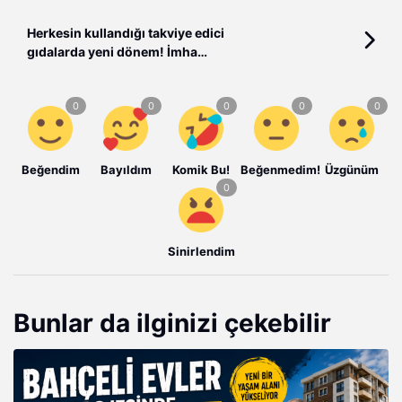
Yöneliyor”
Herkesin kullandığı takviye edici
gıdalarda yeni dönem! İmha
edilecekler
Beğendim
Bayıldım
Komik Bu!
Beğenmedim!
Üzgünüm
Sinirlendim
Bunlar da ilginizi çekebilir