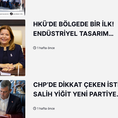
,
HKÜ’DE BÖLGEDE BİR İLK!
cesi
ENDÜSTRİYEL TASARIM
ın
BÖLÜMÜ AÇILDI
i
1 hafta önce
eyle
1 gün
CHP’DE DİKKAT ÇEKEN İST
SALİH YİĞİT YENİ PARTİYE
KATILDI
1 hafta önce