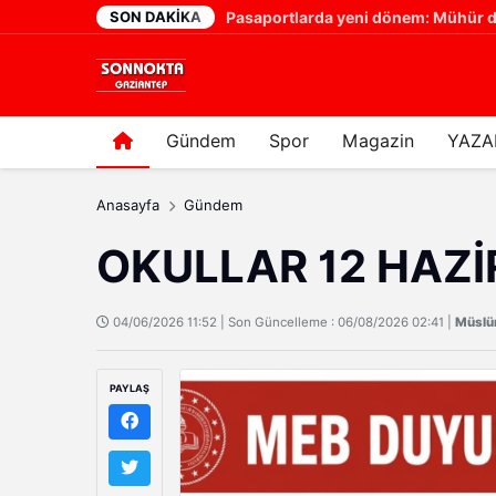
SON DAKIKA
NİZİP OSB’DE BÜYÜK YÜKSELİŞ! VALİ ÇEBER’DEN SANAYİCİLERE ÖVGÜ
Pasaportlarda yeni dönem: Mühür d
1 gün önce
Gündem
Spor
Magazin
YAZA
Anasayfa
Gündem
OKULLAR 12 HAZİ
04/06/2026 11:52 | Son Güncelleme : 06/08/2026 02:41 |
Müsl
PAYLAŞ