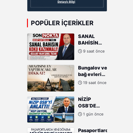
POPÜLER İÇERIKLER
SANAL
BAHİSİN
KÖKÜ
9 saat önce
KAZINMALI:
AİLELERİ
Bungalov ve
YIKAN
bağ evleri
SANAL
için son
TUZAK!
19 saat önce
karar
verildi!
NİZİP
Arazi şartı...
OSB’DE
BÜYÜK
1 gün önce
YÜKSELİŞ!
VALİ
Pasaportlarda
ÇEBER’DEN