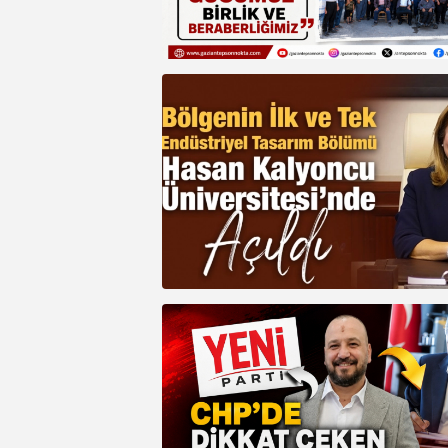
birinci oturum (Sözel Bölüm) saat 09.30
ikinci oturum (Sayısal Bölüm) ise saat
11.30'da başlayacaktır.
Diğer yandan öğrencilerimizin sınav ön
süreçlerden etkilenmemesi adına sınav
gerçekleşeceği okul ve kurumlarda fizik
hazırlıkların tamamlanması amacıyla 12
Haziran 2026 Cuma günü örgün eğitim
kurumlarında eğitim öğretime 1 gün sür
ara verilecek ve bu tarihte öğretmenler 
süreyle idari izinli sayılacaktır.