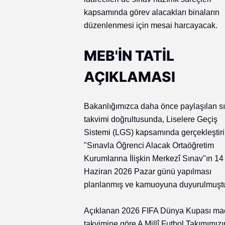
kapsamında görev alacakları binaların
düzenlenmesi için mesai harcayacak.
MEB'İN TATİL
AÇIKLAMASI
Bakanlığımızca daha önce paylaşılan s
takvimi doğrultusunda, Liselere Geçiş
Sistemi (LGS) kapsamında gerçekleştir
"Sınavla Öğrenci Alacak Ortaöğretim
Kurumlarına İlişkin Merkezî Sınav"ın 14
Haziran 2026 Pazar günü yapılması
planlanmış ve kamuoyuna duyurulmuşt
Açıklanan 2026 FIFA Dünya Kupası ma
takvimine göre A Millî Futbol Takımımızı