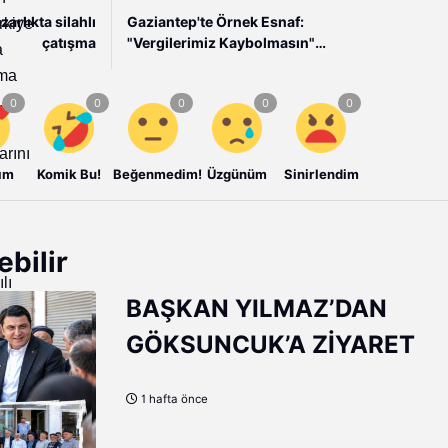
arlıkta silahlı
Gaziantep'te Örnek Esnaf:
rkiye
çatışma
"Vergilerimiz Kaybolmasın"
a
Çağrısı
ama
,
arını
ım
Komik Bu!
Beğenmedim!
Üzgünüm
Sinirlendim
ebilir
lı
BAŞKAN YILMAZ’DAN
ı
GÖKSUNCUK’A ZİYARET
1 hafta önce
rinde