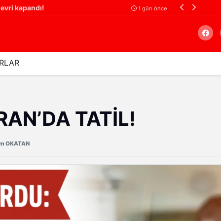
evri kapandı!
1 gün önce
RLAR
Arama
RAN’DA TATİL!
üm OKATAN