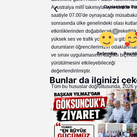
Gaziantep'te mez
Avustralya millî takımıyla aynı tarihte Tü
saatiyle 07.00'de oynayacağı müsabak
sonrasında ülke genelindeki olası kutl
etkinliklerinden doğabilecek hareketlilik
yüksek ses ve trafik yoğunluğu gibi
durumların öğrencilerimizin odaklanmal
Beğendim
Bayıld
ve sınav uygulamasının sağlıklı biçimde
yürütülmesini etkileyebileceği
değerlendirilmiştir.
Bunlar da ilginizi çek
Tüm bu hususlar doğrultusunda, 2026 yı
LGS kapsamındaki merkezî sınavın, 13
Haziran 2026 Cumartesi günü yapılmas
kararlaştırılmıştır.
Merkezî sınavda yer alan oturum saatle
herhangi bir değişiklik yapılmamış olup