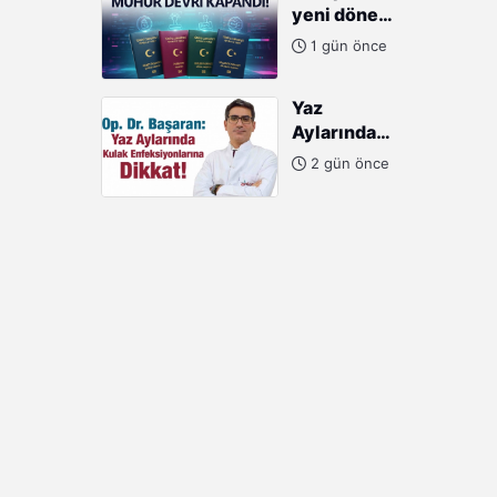
yeni dönem:
SANAYİCİLERE
Mühür devri
ÖVGÜ
1 gün önce
kapandı!
Yaz
Aylarında
Kulak
2 gün önce
Enfeksiyonlarına
Dikkat