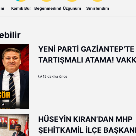
ım
Komik Bu!
Beğenmedim!
Üzgünüm
Sinirlendim
ebilir
YENİ PARTİ GAZİANTEP'TE
TARTIŞMALI ATAMA! VAK
AÇAR'IN YERİNE ERHAN DE
15 dakika önce
GÜNGÖR
HÜSEYİN KIRAN’DAN MHP
ŞEHİTKAMİL İLÇE BAŞKAN