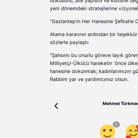
dokusunu, aile yapısını ve kültürel de
yeni dönemdeki stratejilerine vizyonel
"Gaziantep’in Her Hanesine Şefkatle
Atama kararının ardından bir teşekkü
sözlerle paylaştı:
"Şahsımı bu onurlu göreve layık gören
Milliyetçi-Ülkücü hareketin 'önce ülke
hanesine dokunmak; kadınlarımızın gür
Rabbim yar ve yardımcımız olsun.
Mehmet Türkmen 