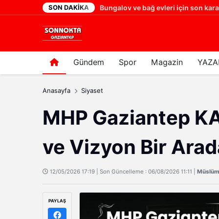
SON DAKIKA
SANAL BAHİSİN KÖKÜ KAZINMALI: AİLELERİ YIKAN SANAL TUZAK!
Bungalov ve bağ evleri için son karar 
17 saat önce
Gündem
Spor
Magazin
YAZA
Anasayfa
Siyaset
MHP Gaziantep KA
ve Vizyon Bir Arad
12/05/2026 17:19 | Son Güncelleme : 06/08/2026 11:11 |
Müslüm
PAYLAŞ