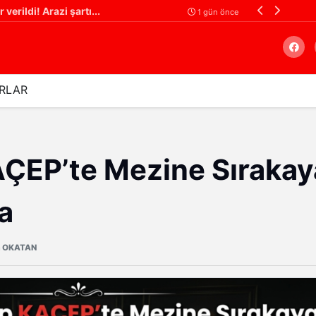
verildi! Arazi şartı...
1 gün önce
RLAR
Arama
ÇEP’te Mezine Sırakay
a
 OKATAN