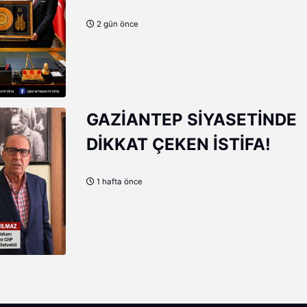
MEHMET DOĞAN’A HAYIRL
2 gün önce
OLSUN ZİYARETİ
GAZİANTEP SİYASETİNDE
DİKKAT ÇEKEN İSTİFA!
1 hafta önce