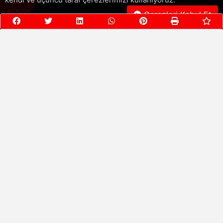
kendi ve üçüncü taraf çerezlerimizi kullanıyoruz.
KÜNYE
Çerezleri Kabul Et
İLETİŞİM
Gizlilik Politikası
Üyelere Özel
Bize Ulaşın
RSS
E-Bülten
Son güncellemeleri almak için posta listemize abone olun!
Şimdi abone olun!