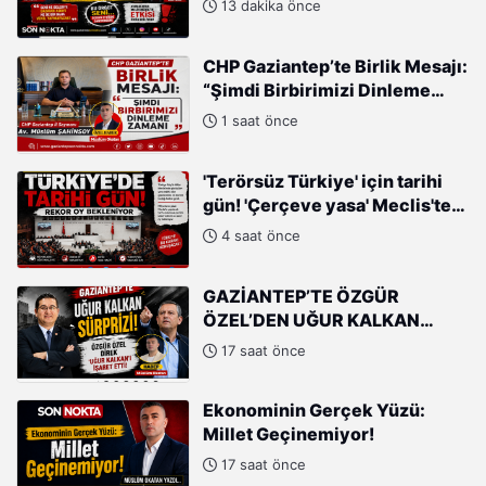
13 dakika önce
CHP Gaziantep’te Birlik Mesajı:
“Şimdi Birbirimizi Dinleme
Zamanı”
1 saat önce
'Terörsüz Türkiye' için tarihi
gün! 'Çerçeve yasa' Meclis'te
oylanacak
4 saat önce
GAZİANTEP’TE ÖZGÜR
ÖZEL’DEN UĞUR KALKAN
HAMLESİ!
17 saat önce
Ekonominin Gerçek Yüzü:
Millet Geçinemiyor!
17 saat önce