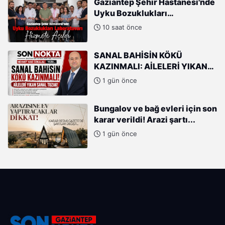
Gaziantep Şehir Hastanesi'nde
Uyku Bozuklukları
Laboratuvarı Hizmete Açıldı
10 saat önce
SANAL BAHİSİN KÖKÜ
KAZINMALI: AİLELERİ YIKAN
SANAL TUZAK!
1 gün önce
Bungalov ve bağ evleri için son
karar verildi! Arazi şartı...
1 gün önce