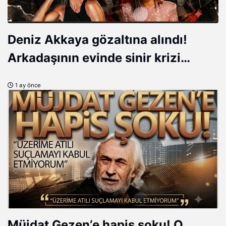
Deniz Akkaya gözaltına alındı!
Arkadaşının evinde sinir krizi
geçirdi...
1 ay önce
Müjdat Gezen’e hapis şoku! O