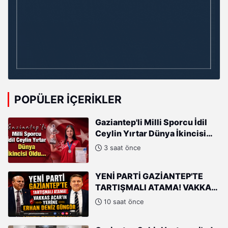
POPÜLER İÇERIKLER
Gaziantep'li Milli Sporcu İdil
Ceylin Yırtar Dünya İkincisi
Oldu
3 saat önce
YENİ PARTİ GAZİANTEP'TE
TARTIŞMALI ATAMA! VAKKAS
AÇAR'IN YERİNE ERHAN DENİZ
10 saat önce
GÜNGÖR