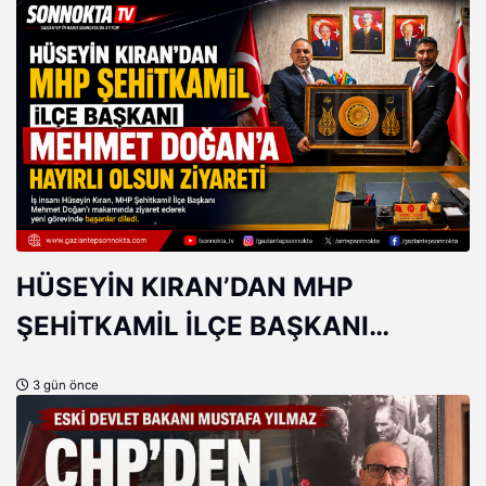
GÜNGÖR
HÜSEYİN KIRAN’DAN MHP
ŞEHİTKAMİL İLÇE BAŞKANI
MEHMET DOĞAN’A HAYIRLI OLSUN
3 gün önce
ZİYARETİ