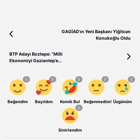
GAGİAD’ın Yeni Başkanı Yiğitcan
Konukoğlu Oldu
BTP Adayı Boztepe: “Milli
Ekonomiyi Gaziantep’e
uygulayacağız.”
Beğendim
Bayıldım
Komik Bu!
Beğenmedim!
Üzgünüm
Sinirlendim