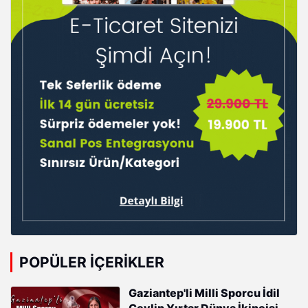
POPÜLER İÇERIKLER
Gaziantep'li Milli Sporcu İdil