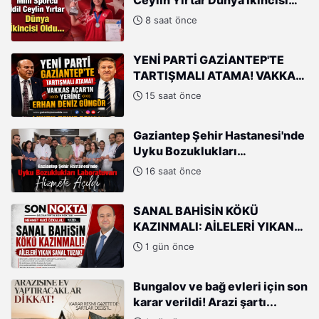
Ceylin Yırtar Dünya İkincisi
Oldu
8 saat önce
YENİ PARTİ GAZİANTEP'TE
TARTIŞMALI ATAMA! VAKKAS
AÇAR'IN YERİNE ERHAN DENİZ
15 saat önce
GÜNGÖR
Gaziantep Şehir Hastanesi'nde
Uyku Bozuklukları
Laboratuvarı Hizmete Açıldı
16 saat önce
SANAL BAHİSİN KÖKÜ
KAZINMALI: AİLELERİ YIKAN
SANAL TUZAK!
1 gün önce
Bungalov ve bağ evleri için son
karar verildi! Arazi şartı...