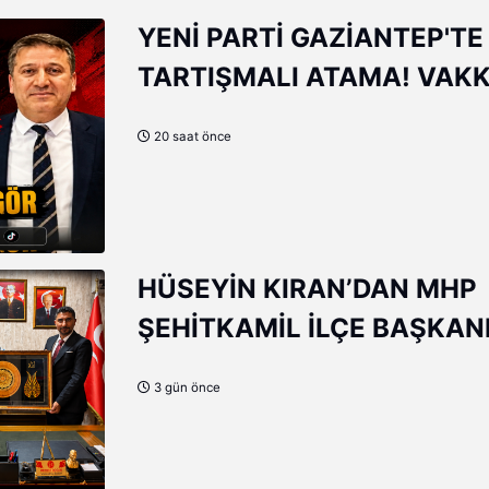
YENİ PARTİ GAZİANTEP'TE
TARTIŞMALI ATAMA! VAK
AÇAR'IN YERİNE ERHAN DE
20 saat önce
GÜNGÖR
HÜSEYİN KIRAN’DAN MHP
ŞEHİTKAMİL İLÇE BAŞKAN
MEHMET DOĞAN’A HAYIRL
3 gün önce
OLSUN ZİYARETİ