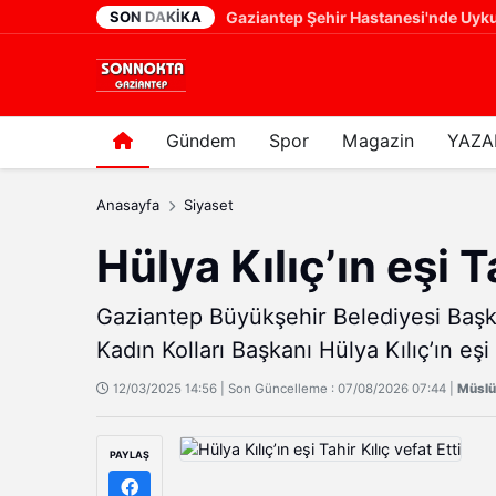
SON DAKIKA
YENİ PARTİ GAZİANTEP'TE TARTIŞMALI ATAMA! VAKKAS AÇAR'IN YERİNE ERHAN DENİZ GÜNGÖR
20 saat önce
Gündem
Spor
Magazin
YAZA
Anasayfa
Siyaset
Hülya Kılıç’ın eşi T
Gaziantep Büyükşehir Belediyesi Başk
Kadın Kolları Başkanı Hülya Kılıç’ın eşi
12/03/2025 14:56 | Son Güncelleme : 07/08/2026 07:44 |
Müsl
PAYLAŞ