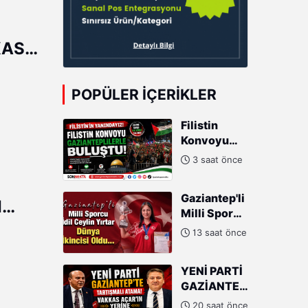
KAS
NİZ
POPÜLER İÇERIKLER
Filistin
Konvoyu
Gazianteplilerle
3 saat önce
buluştu!
Gaziantep'li
I
Milli Sporcu
I
İdil Ceylin
13 saat önce
Yırtar
Dünya
YENİ PARTİ
İkincisi
GAZİANTEP'TE
Oldu
TARTIŞMALI
20 saat önce