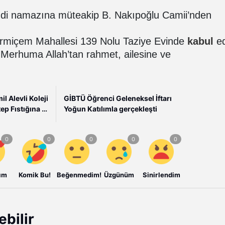
ndi namazına müteakip B. Nakıpoğlu Camii’nden
eğirmiçem Mahallesi 139 Nolu Taziye Evinde
kabul
ed
huma Allah’tan rahmet, ailesine ve
l Alevli Koleji
GİBTÜ Öğrenci Geleneksel İftarı
ep Fıstığına El
Yoğun Katılımla gerçekleşti
Attı
ım
Komik Bu!
Beğenmedim!
Üzgünüm
Sinirlendim
ebilir