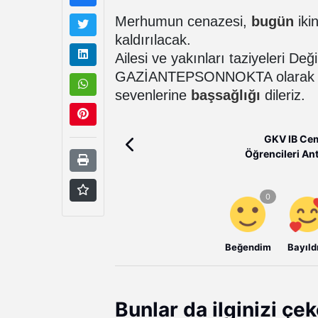
Merhumun cenazesi,
bugün
iki
kaldırılacak.
Ailesi ve yakınları taziyeleri D
GAZİANTEPSONNOKTA olarak Mer
sevenlerine
başsağlığı
dileriz.
GKV IB Cemi
Öğrencileri Ant
Beğendim
Bayıld
Bunlar da ilginizi çek