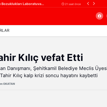
Gaziantep Şehir Hastanesi'nde Uyku Bozuklukları Laboratuvarı Hizmete Açıldı
21 saat önce
RLAR
Arama
ahir Kılıç vefat Etti
an Danışmanı, Şehitkamil Belediye Meclis Üyes
 Tahir Kılıç kalp krizi soncu hayatını kaybetti
üm OKATAN