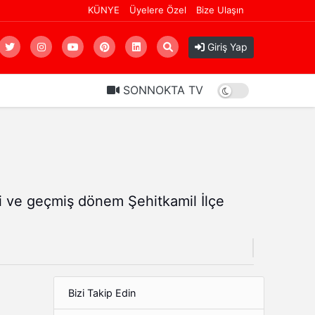
KÜNYE
Üyelere Özel
Bize Ulaşın
SANAL BAHİSİN KÖKÜ KAZINMALI: AİLELERİ YIKAN SANAL TUZAK!
1 gün
Giriş Yap
SONNOKTA TV
i ve geçmiş dönem Şehitkamil İlçe
Bizi Takip Edin