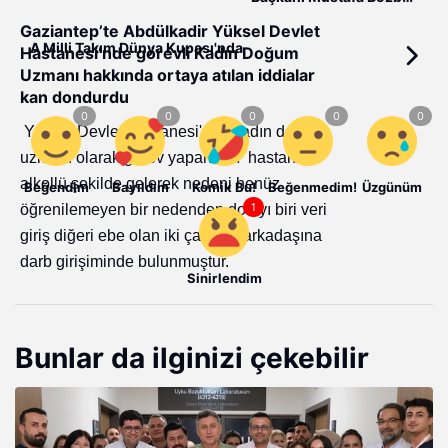
gözaltına alındı
Gaziantep’te Abdülkadir Yüksel Devlet
A Milli Takım Dünya Kupası'nda
Hastanesi’nde görevli Kadın Doğum
Uzmanı hakkında ortaya atılan iddialar
kan dondurdu
Yüksel Devlet Hastanesi'nde kadın doğum
uzmanı olarak görev yapan M.Y hastaneye
alkollü şekilde gelerek nedeni henüz
Beğendim
Bayıldım
Komik Bu!
Beğenmedim!
Üzgünüm
öğrenilemeyen bir nedenden dolayı biri veri
giriş diğeri ebe olan iki çalışma arkadaşına
darb girişiminde bulunmuştur.
Sinirlendim
Mesai arkadaşları tarafından güçlükle
sakinleştirilen doktor acil serviste tedavi
Bunlar da ilginizi çekebilir
altına alınmış olup olay ile ilgili tahkikat
başlatılmıştır.