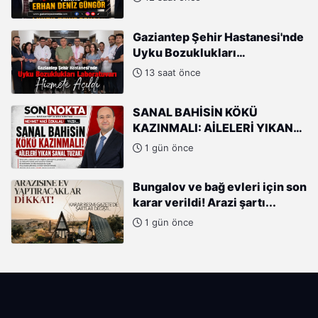
GÜNGÖR
Gaziantep Şehir Hastanesi'nde
Uyku Bozuklukları
Laboratuvarı Hizmete Açıldı
13 saat önce
SANAL BAHİSİN KÖKÜ
KAZINMALI: AİLELERİ YIKAN
SANAL TUZAK!
1 gün önce
Bungalov ve bağ evleri için son
karar verildi! Arazi şartı...
1 gün önce