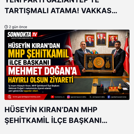
TARTIŞMALI ATAMA! VAKKAS
AÇAR'IN YERİNE ERHAN DENİZ
2 gün önce
GÜNGÖR
HÜSEYİN KIRAN’DAN MHP
ŞEHİTKAMİL İLÇE BAŞKANI
MEHMET DOĞAN’A HAYIRLI OLSUN