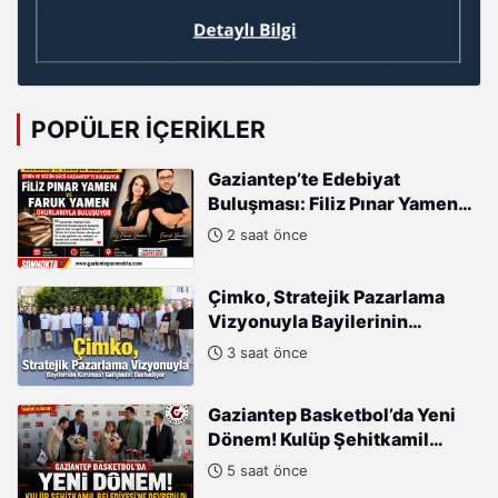
POPÜLER İÇERIKLER
Gaziantep’te Edebiyat
Buluşması: Filiz Pınar Yamen
ve Faruk Yamen Okurlarıyla
2 saat önce
Buluşuyor
Çimko, Stratejik Pazarlama
Vizyonuyla Bayilerinin
Kurumsal Gelişimini
3 saat önce
Destekliyor
Gaziantep Basketbol’da Yeni
Dönem! Kulüp Şehitkamil
Belediyesi’ne Devredildi
5 saat önce