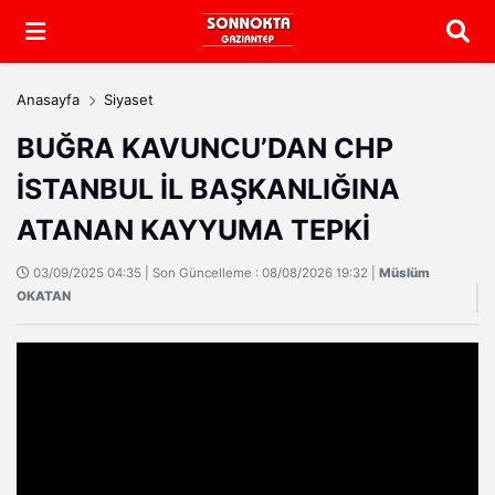
Arama
Anasayfa
Siyaset
BUĞRA KAVUNCU’DAN CHP
İSTANBUL İL BAŞKANLIĞINA
ATANAN KAYYUMA TEPKİ
03/09/2025 04:35 | Son Güncelleme : 08/08/2026 19:32 |
Müslüm
OKATAN