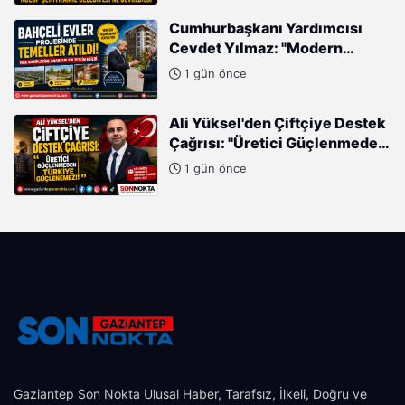
Cumhurbaşkanı Yardımcısı
Cevdet Yılmaz: "Modern
Türkiye'nin İmarında
1 gün önce
Cumhurbaşkanımızın Büyük
Gayretleri Var"
Ali Yüksel'den Çiftçiye Destek
Çağrısı: "Üretici Güçlenmeden
Türkiye Güçlenemez!"
1 gün önce
Gaziantep Son Nokta Ulusal Haber, Tarafsız, İlkeli, Doğru ve