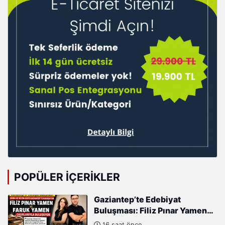
POPÜLER İÇERIKLER
Gaziantep’te Edebiyat
Buluşması: Filiz Pınar Yamen
ve Faruk Yamen Okurlarıyla
16 saat önce