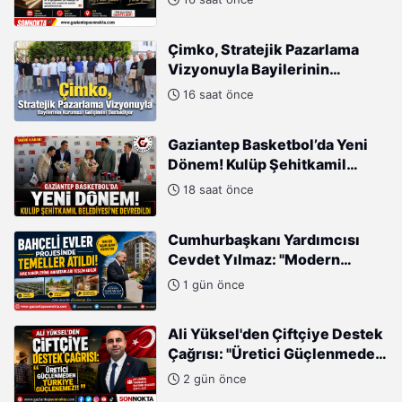
Buluşuyor
Çimko, Stratejik Pazarlama
Vizyonuyla Bayilerinin
Kurumsal Gelişimini
16 saat önce
Destekliyor
Gaziantep Basketbol’da Yeni
Dönem! Kulüp Şehitkamil
Belediyesi’ne Devredildi
18 saat önce
Cumhurbaşkanı Yardımcısı
Cevdet Yılmaz: "Modern
Türkiye'nin İmarında
1 gün önce
Cumhurbaşkanımızın Büyük
Gayretleri Var"
Ali Yüksel'den Çiftçiye Destek
Çağrısı: "Üretici Güçlenmeden
Türkiye Güçlenemez!"
2 gün önce