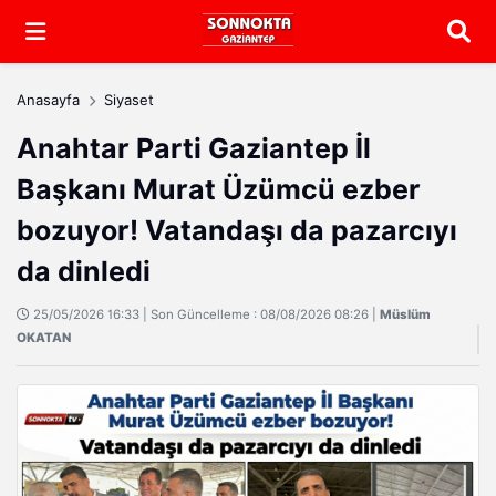
Arama
Anasayfa
Siyaset
Anahtar Parti Gaziantep İl
Başkanı Murat Üzümcü ezber
bozuyor! Vatandaşı da pazarcıyı
da dinledi
25/05/2026 16:33 | Son Güncelleme : 08/08/2026 08:26 |
Müslüm
OKATAN