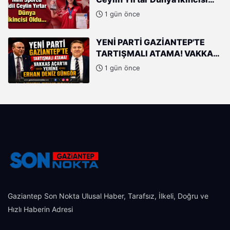
Oldu
1 gün önce
YENİ PARTİ GAZİANTEP'TE
TARTIŞMALI ATAMA! VAKKAS
AÇAR'IN YERİNE ERHAN DENİZ
1 gün önce
GÜNGÖR
Gaziantep Son Nokta Ulusal Haber, Tarafsız, İlkeli, Doğru ve
Hızlı Haberin Adresi