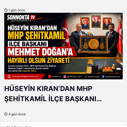
AÇAR'IN YERİNE ERHAN DENİZ
1 gün önce
GÜNGÖR
HÜSEYİN KIRAN’DAN MHP
ŞEHİTKAMİL İLÇE BAŞKANI
MEHMET DOĞAN’A HAYIRLI OLSUN
4 gün önce
ZİYARETİ