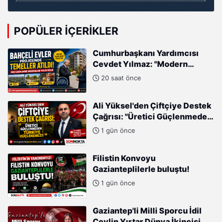
POPÜLER İÇERIKLER
Cumhurbaşkanı Yardımcısı
Cevdet Yılmaz: "Modern
Türkiye'nin İmarında
20 saat önce
Cumhurbaşkanımızın Büyük
Gayretleri Var"
Ali Yüksel'den Çiftçiye Destek
Çağrısı: "Üretici Güçlenmeden
Türkiye Güçlenemez!"
1 gün önce
Filistin Konvoyu
Gazianteplilerle buluştu!
1 gün önce
Gaziantep'li Milli Sporcu İdil
Ceylin Yırtar Dünya İkincisi