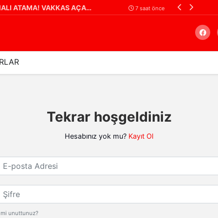
YENİ PARTİ GAZİANTEP'TE TARTIŞMALI ATAMA! VAKKAS AÇAR'IN YERİNE ERHAN DENİZ GÜNGÖR
7 saat önce
RLAR
Arama
Tekrar hoşgeldiniz
Hesabınız yok mu?
Kayıt Ol
a Adresi
i mi unuttunuz?