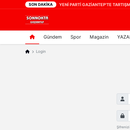
SON DAKIKA
i Oldu
7 dakika önce
Gündem
Spor
Magazin
YAZA
Login
E-post
Şifre
Şifreniz